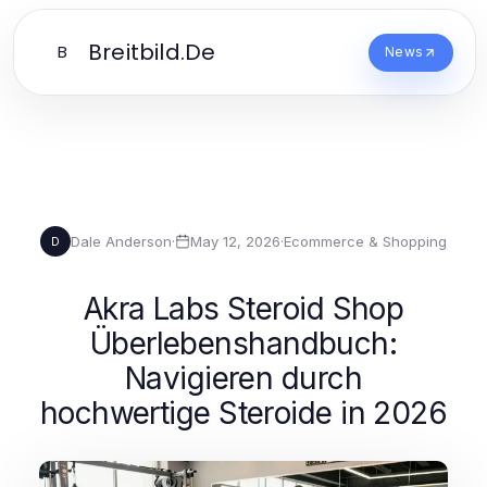
Breitbild.De
B
News
Dale Anderson
·
May 12, 2026
·
Ecommerce & Shopping
D
Akra Labs Steroid Shop
Überlebenshandbuch:
Navigieren durch
hochwertige Steroide in 2026