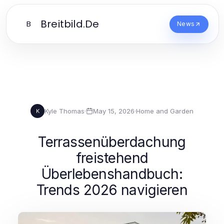
Breitbild.De
B
News
Kyle Thomas
·
May 15, 2026
·
Home and Garden
K
Terrassenüberdachung
freistehend
Überlebenshandbuch:
Trends 2026 navigieren